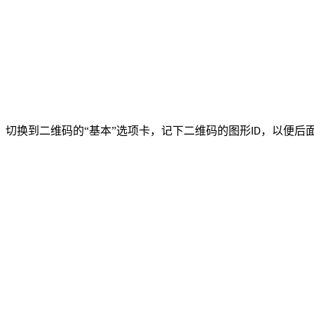
切换到二维码的“基本”选项卡，记下二维码的图形
，以便后
ID
4.
制作标签上固定不变文本 点击软件左侧的“绘制普通文本”
窗口输入框中输入固定内容“靓号专属”。