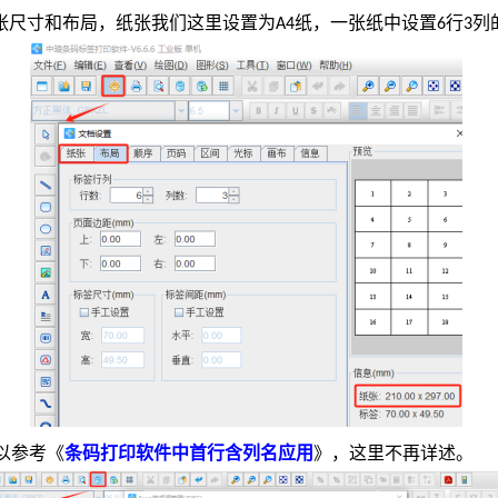
张尺寸和布局，纸张我们这里设置为
纸，一张纸中设置
行
列
A4
6
3
以参考《
条码打印软件中首行含列名应用
》，这里不再详述。