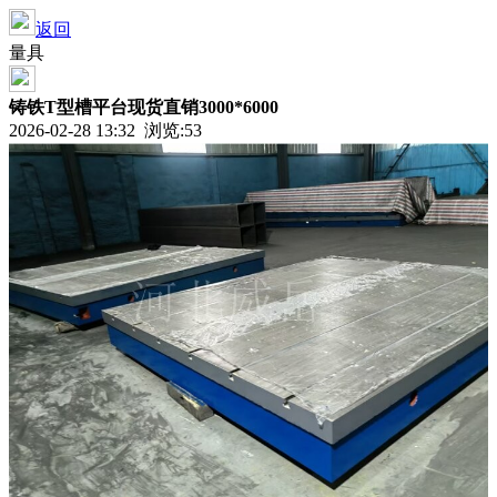
返回
量具
铸铁T型槽平台现货直销3000*6000
2026-02-28 13:32 浏览:
53