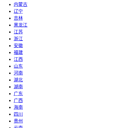
内蒙古
辽宁
吉林
黑龙江
江苏
浙江
安徽
福建
江西
山东
河南
湖北
湖南
广东
广西
海南
四川
贵州
云南