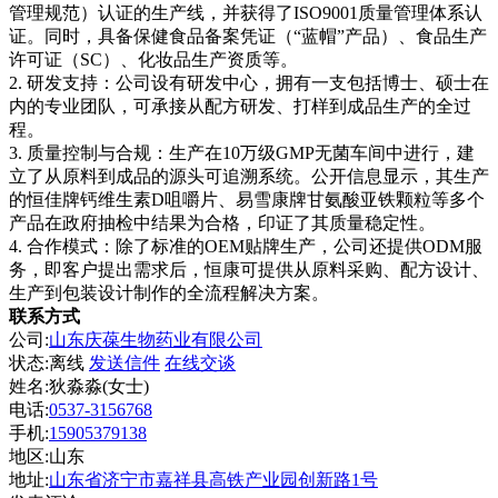
管理规范）认证的生产线，并获得了ISO9001质量管理体系认
证。同时，具备保健食品备案凭证（“蓝帽”产品）、食品生产
许可证（SC）、化妆品生产资质等。
2. 研发支持：公司设有研发中心，拥有一支包括博士、硕士在
内的专业团队，可承接从配方研发、打样到成品生产的全过
程。
3. 质量控制与合规：生产在10万级GMP无菌车间中进行，建
立了从原料到成品的源头可追溯系统。公开信息显示，其生产
的恒佳牌钙维生素D咀嚼片、易雪康牌甘氨酸亚铁颗粒等多个
产品在政府抽检中结果为合格，印证了其质量稳定性。
4. 合作模式：除了标准的OEM贴牌生产，公司还提供ODM服
务，即客户提出需求后，恒康可提供从原料采购、配方设计、
生产到包装设计制作的全流程解决方案。
联系方式
公司:
山东庆葆生物药业有限公司
状态:
离线
发送信件
在线交谈
姓名:狄淼淼(女士)
电话:
0537-3156768
手机:
15905379138
地区:山东
地址:
山东省济宁市嘉祥县高铁产业园创新路1号