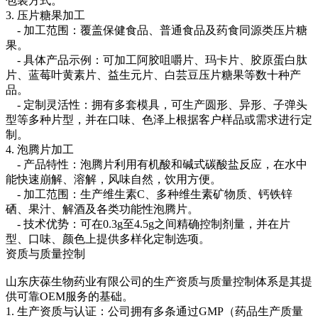
包装方式。
3. 压片糖果加工
- 加工范围：覆盖保健食品、普通食品及药食同源类压片糖
果。
- 具体产品示例：可加工阿胶咀嚼片、玛卡片、胶原蛋白肽
片、蓝莓叶黄素片、益生元片、白芸豆压片糖果等数十种产
品。
- 定制灵活性：拥有多套模具，可生产圆形、异形、子弹头
型等多种片型，并在口味、色泽上根据客户样品或需求进行定
制。
4. 泡腾片加工
- 产品特性：泡腾片利用有机酸和碱式碳酸盐反应，在水中
能快速崩解、溶解，风味自然，饮用方便。
- 加工范围：生产维生素C、多种维生素矿物质、钙铁锌
硒、果汁、解酒及各类功能性泡腾片。
- 技术优势：可在0.3g至4.5g之间精确控制剂量，并在片
型、口味、颜色上提供多样化定制选项。
资质与质量控制
山东庆葆生物药业有限公司的生产资质与质量控制体系是其提
供可靠OEM服务的基础。
1. 生产资质与认证：公司拥有多条通过GMP（药品生产质量