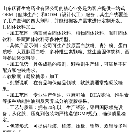
山东庆葆生物药业有限公司的核心业务是为客户提供一站式
OEM（贴牌生产）和ODM（设计代工）服务，其生产线覆盖
了用户查询的四大剂型，并能根据客户需求进行定制开发。
1. 固体饮料加工
- 加工范围：涵盖蛋白固体饮料、植物固体饮料、咖啡固体
饮料、果蔬固体饮料等多种类型。
- 具体产品示例：公司可生产胶原蛋白肽粉、青汁粉、蛋白
质粉、大豆肽蛋白粉、多种维生素颗粒、益生菌固体饮料、西
洋参固体饮料等。
- 加工优势：具备成熟的粉剂、颗粒剂生产线，可满足不同
配方和包装需求。
2. 软胶囊（凝胶糖果）加工
- 剂型说明：在食品与保健品领域，软胶囊通常指凝胶糖
果。
- 加工范围：专业生产鱼油、亚麻籽油、DHA藻油、维生素
等多种功能性油脂及营养成分的凝胶糖果。
- 工艺与质量：拥有20年以上生产经验，采用国际领先设
备，从化胶、压丸到包装均严格遵循GMP规范，确保质量稳
定。
- 包装形式：可提供瓶装、桶装、压板、铝塑、双铝等多种