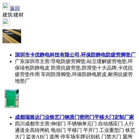
返回
建筑/建材
深圳市卡优静电科技有限公司-环保防静电防疲劳脚垫厂
广东深圳市
主营:导电防疲劳脚垫,站立缓解疲劳地垫,环
保绿色防静电皮 防滑抗疲劳垫,防滑垫十大品牌,卡优抗
疲劳垫作用 车间防滑脚垫,环保防静电胶皮,耐用抗疲劳
地垫厂
成都瑞致达门业铁艺门钢质门密闭门平移大门定制厂家
四川成都市
主营:伸缩门 不锈钢单元门 自动感应门 人行
通道全高转闸机 电动门 平移门 平开门 工业重型门 铁艺
大门 监舍AB门 道闸 停车场车牌识别机 门禁大门 翼闸