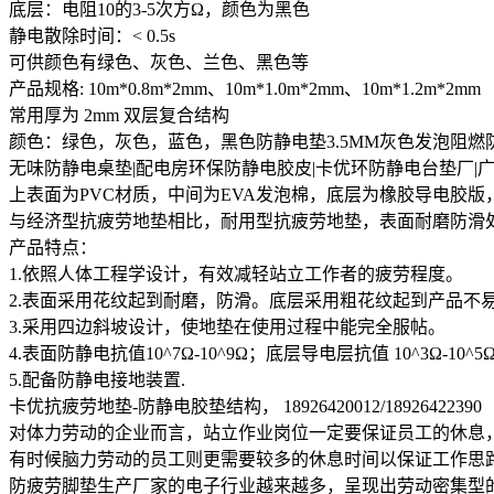
底层：电阻10的3-5次方Ω，颜色为黑色
静电散除时间：< 0.5s
可供颜色有绿色、灰色、兰色、黑色等
产品规格: 10m*0.8m*2mm、10m*1.0m*2mm、10m*1.2m*2m
常用厚为 2mm 双层复合结构
颜色：绿色，灰色，蓝色，黑色防静电垫3.5MM灰色发泡阻燃
无味防静电桌垫|配电房环保防静电胶皮|卡优环防静电台垫厂
上表面为PVC材质，中间为EVA发泡棉，底层为橡胶导电胶
与经济型抗疲劳地垫相比，耐用型抗疲劳地垫，表面耐磨防滑
产品特点：
1.依照人体工程学设计，有效减轻站立工作者的疲劳程度。
2.表面采用花纹起到耐磨，防滑。底层采用粗花纹起到产品不
3.采用四边斜坡设计，使地垫在使用过程中能完全服帖。
4.表面防静电抗值10^7Ω-10^9Ω；底层导电层抗值 10^3Ω-10^5
5.配备防静电接地装置.
卡优抗疲劳地垫-防静电胶垫结构， 18926420012/18926422390
对体力劳动的企业而言，站立作业岗位一定要保证员工的休息
有时候脑力劳动的员工则更需要较多的休息时间以保证工作思
防疲劳脚垫生产厂家的电子行业越来越多，呈现出劳动密集型的生产而