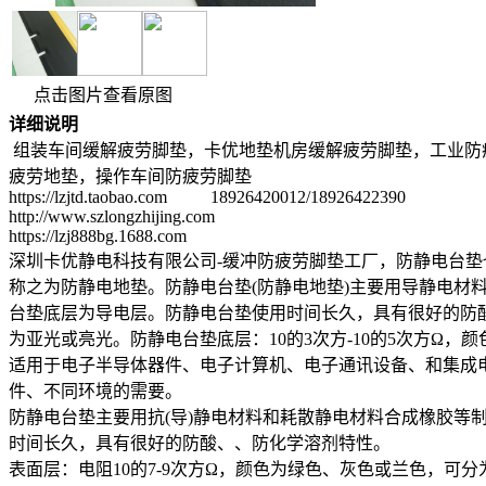
点击图片查看原图
详细说明
组装车间缓解疲劳脚垫，卡优地垫机房缓解疲劳脚垫，工业防
疲劳地垫，操作车间防疲劳脚垫
https://lzjtd.taobao.com 18926420012/18926422390
http://www.szlongzhijing.com
https://lzj888bg.1688.com
深圳卡优静电科技有限公司-缓冲防疲劳脚垫工厂，防静电台垫也称之
称之为防静电地垫。防静电台垫(防静电地垫)主要用导静电
台垫底层为导电层。防静电台垫使用时间长久，具有很好的防酸
为亚光或亮光。防静电台垫底层：10的3次方-10的5次方Ω，颜
适用于电子半导体器件、电子计算机、电子通讯设备、和集成
件、不同环境的需要。
防静电台垫主要用抗(导)静电材料和耗散静电材料合成橡胶等制
时间长久，具有很好的防酸、、防化学溶剂特性。
表面层：电阻10的7-9次方Ω，颜色为绿色、灰色或兰色，可