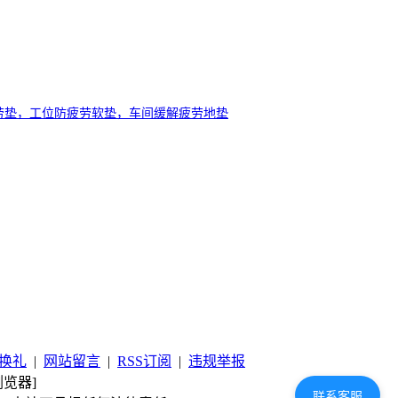
劳垫，工位防疲劳软垫，车间缓解疲劳地垫
换礼
|
网站留言
|
RSS订阅
|
违规举报
览器]
联系客服