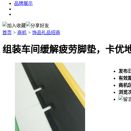
品牌展示
首页
>
商机
>
饰品礼品招商
组装车间缓解疲劳脚垫，卡优地
发布
有效
商机
浏览