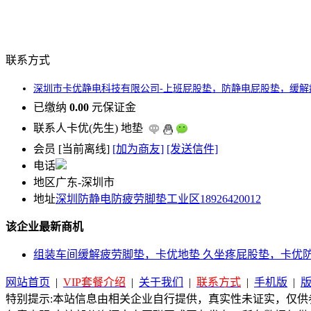
联系方式
深圳市卡优静电科技有限公司-上班屁股垫，防静电屁股垫，缓解
已缴纳
0.00
元保证金
联系人
卡优(先生) 地垫
会员
[
当前离线
]
[加为商友]
[发送信件]
电话
地区
广东-深圳市
地址
深圳防静电防疲劳脚垫工业区18926420012
该企业最新商机
组装车间缓解疲劳脚垫，卡优地垫 久坐疼屁股垫，卡优
网站首页
|
VIP套餐介绍
|
关于我们
|
联系方式
|
手机版
|
特别提示:本站信息由相关企业自行提供，真实性未证实，仅供参