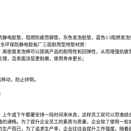
m
防静电胶垫，阻燃防疲劳脚垫，灰色发泡胶垫，蓝色3.5阻燃发泡
|广东环保防静电胶板厂三层耐用型地垫材质：
版，高密度发泡棉可以提高产品的耐用性和回弹性，从而增强抗疲
处理，且表面涂层更耐磨，使用寿命更长；
易移动，防止绊倒。
Ω
，上午或下午都要安排一段时间来休息，这样员工就可以劳逸结
路的通畅。为了提升企业员工的素质与质量，企业除了使用一些
已，为了追求生产率，企业往往会提升工作强度。随着越来越多的九零后