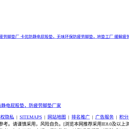
疲劳脚垫厂 卡优防静电屁股垫，无味环保防疲劳脚垫，地垫工厂 缓解疲
防静电屁股垫，防疲劳脚垫厂家
版权隐私
|
SITEMAPS
|
网站地图
|
排名推广
|
广告服务
|
积分
考。请谨慎采用，风险自负。[浏览本网推荐采用IE8.0及以上浏