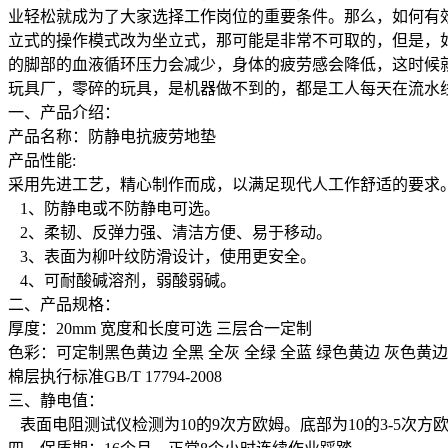
业轻松就成为了大家选择工作岗位的重要条件。那么，如何有
立式的操作模式改为坐立式，那可能是非常不可取的，但是，
的脚部的血液循环压力会减少，身体的疲劳感会降低，这时候
玩具厂，零碎的玩具，是机器做不到的，都是工人每天在流水
一、产品介绍：
产品名称：防静电抗疲劳地垫
产品性能:
采用先进工艺，精心制作而成，以满足现代人工作舒适的要求
1、防静电或不防静电可选。
2、柔韧、反弹力强、清洁方便、易于移动。
3、表面为柳叶纹防滑设计，使用更安全。
4、可耐酸碱溶剂，弱酸弱碱。
二、产品规格：
厚度：20mm 宽度和长度可选 三层合一定制
色彩：可定制黑色黄边 全黑 全灰 全绿 全蓝 绿色黄边 灰色黄边
棉层执行标准GB/T 17794-2008
三、静电值：
表面电阻测试仪检测为10的9次方欧姆。底部为10的3-5次