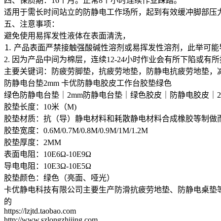
四、保质期：16个月。正常8个小时连续作业踩踏。
适用于需长时间站立的防静电工作场所，起到有效缓冲脚部压
五、注意事项：
避免使用易挥发性液体在表面清洗，
⒈ 产品表面严禁接触强酸碱性溶剂或易挥发性溶剂，此举可
2. 因为产品中间为棉层，连续12-24小时作业会有所下陷或有
主要关键词：防疲劳脚垫，抗疲劳地垫，防静电抗疲劳地垫，
防静电台垫2mm 卡优防静电胶皮工作台胶垫绿色
绿色防静电台垫｜2mm防静电台垫｜绿色胶皮｜防静电胶皮｜
胶垫长度：10米（M)
胶垫材质：抗（导）静电材料和耗散静电材料合成橡胶等制做
胶垫宽度：0.6M/0.7M/0.8M/0.9M/1M/1.2M
胶垫厚度：2MM
表面电阻：10E6Ω-10E9Ω
导电电阻：10E3Ω-10E5Ω
胶垫颜色：绿色（亮面、哑光）
卡优静电科技有限公司主要生产防滑抗疲劳地垫、防静电桌垫
的
https://lzjtd.taobao.com
http://www.szlongzhijing.com