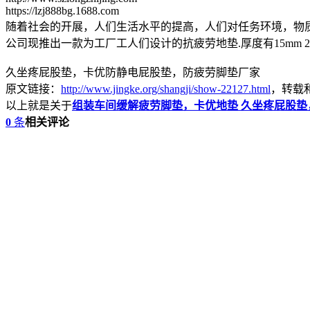
https://lzj888bg.1688.com
随着社会的开展，人们生活水平的提高，人们对任务环境，物
公司现推出一款为工厂工人们设计的抗疲劳地垫.厚度有15mm 20mm 
久坐疼屁股垫，卡优防静电屁股垫，防疲劳脚垫厂家
原文链接：
http://www.jingke.org/shangji/show-22127.html
，转载
以上就是关于
组装车间缓解疲劳脚垫，卡优地垫 久坐疼屁股
0
条
相关评论