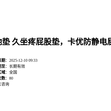
垫 久坐疼屁股垫，卡优防静电
日期
：2025-12-10 09:33
期至
：长期有效
区域
：全国
次数
：
80