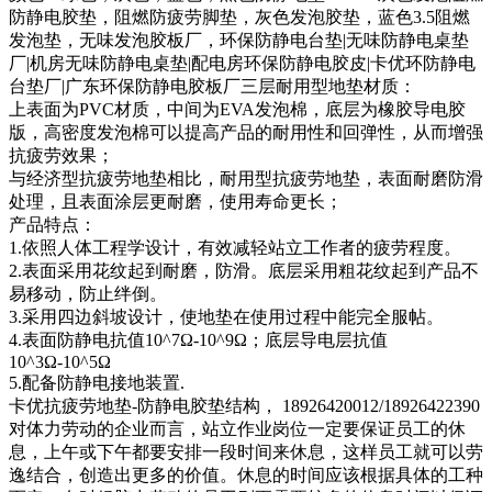
防静电胶垫，阻燃防疲劳脚垫，灰色发泡胶垫，蓝色3.5阻燃
发泡垫，无味发泡胶板厂，环保防静电台垫|无味防静电桌垫
厂|机房无味防静电桌垫|配电房环保防静电胶皮|卡优环防静电
台垫厂|广东环保防静电胶板厂三层耐用型地垫材质：
上表面为PVC材质，中间为EVA发泡棉，底层为橡胶导电胶
版，高密度发泡棉可以提高产品的耐用性和回弹性，从而增强
抗疲劳效果；
与经济型抗疲劳地垫相比，耐用型抗疲劳地垫，表面耐磨防滑
处理，且表面涂层更耐磨，使用寿命更长；
产品特点：
1.依照人体工程学设计，有效减轻站立工作者的疲劳程度。
2.表面采用花纹起到耐磨，防滑。底层采用粗花纹起到产品不
易移动，防止绊倒。
3.采用四边斜坡设计，使地垫在使用过程中能完全服帖。
4.表面防静电抗值10^7Ω-10^9Ω；底层导电层抗值
10^3Ω-10^5Ω
5.配备防静电接地装置.
卡优抗疲劳地垫-防静电胶垫结构， 18926420012/18926422390
对体力劳动的企业而言，站立作业岗位一定要保证员工的休
息，上午或下午都要安排一段时间来休息，这样员工就可以劳
逸结合，创造出更多的价值。休息的时间应该根据具体的工种