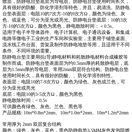
散层，防静电台垫底层为导电层。防静电台垫使用时间长久，
具有很好的防酸、防化学溶剂等特色，并且，易清洗。防静电
台垫表面层：电阻10的7次方-10的9次方Ω，颜色为绿色、灰
色、或蓝色，可分为亚光或亮光。防静电台垫底层：10的3次
方-10的5次方Ω，颜色为黑色，静电散除时间：＜0.5s。
适用于电子半导体器件、电子计算机、电子通讯设备、和集成
电路等微电子工业的生产车间和实验室，主要用于铺垫桌面、
流水线工作台面、货架及制作防静电地垫等用，且适用于不同
条件、不同环境的需要。
防静电台垫主要用抗(导)静电材料和耗散静电材料合成橡胶等
制作而成。防静电台垫表面层为约0.5mm厚的耗散静电层，底
层为1.5mm厚的导电层、常用2mm双层符合结构。防静电台垫
使用时间长久，具有很好的防酸、、防化学溶剂特性。
表面层：电阻10的7-9次方Ω，颜色为绿色、灰色或兰色，可
分为亚光或亮光
底层：电阻10的3-5次方Ω，颜色为黑色
静电散除时间：< 0.5s
可供颜色有绿色、灰色、兰色、黑色等
产品规格: 10m*0.8m*2mm、10m*1.0m*2mm、10m*1.2m*2mm
常用厚为 2mm 双层复合结构
颜色：绿色，灰色，蓝色，黑色防静电垫3.5MM灰色发泡阻燃