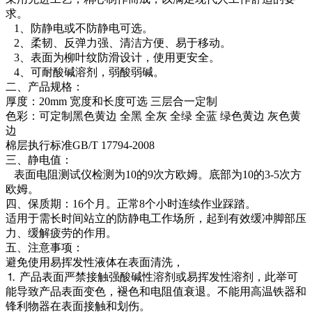
求。
1、防静电或不防静电可选。
2、柔韧、反弹力强、清洁方便、易于移动。
3、表面为柳叶纹防滑设计，使用更安全。
4、可耐酸碱溶剂，弱酸弱碱。
二、产品规格：
厚度：20mm 宽度和长度可选 三层合一定制
色彩：可定制黑色黄边 全黑 全灰 全绿 全蓝 绿色黄边 灰色黄
边
棉层执行标准GB/T 17794-2008
三、静电值：
表面电阻测试仪检测为10的9次方欧姆。底部为10的3-5次方
欧姆。
四、保质期：16个月。正常8个小时连续作业踩踏。
适用于需长时间站立的防静电工作场所，起到有效缓冲脚部压
力、缓解疲劳的作用。
五、注意事项：
避免使用易挥发性液体在表面清洗，
⒈ 产品表面严禁接触强酸碱性溶剂或易挥发性溶剂，此举可
能导致产品表面变色，褪色和电阻值衰退。不能用高温铁器和
锋利物器在表面接触和划伤。