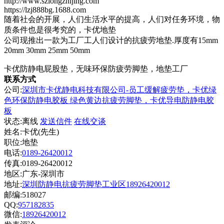
http://www.szlongzhijing.com
https://lzj888bg.1688.com
随着社会的开展，人们生活水平的提高，人们对任务环境，物
质条件也是很考究的，卡优地垫
公司现推出一款为工厂工人们设计的抗疲劳地垫.厚度有15mm
20mm 30mm 25mm 50mm
卡优防静电屁股垫，无味环保防疲劳脚垫，地垫工厂
联系方式
公司:
深圳市卡优静电科技有限公司-员工缓解疲劳垫，卡优绿
色环保防静电胶板 绿色黄边抗疲劳脚垫，卡优导电防静电胶
板
状态:
离线
发送信件
在线交谈
姓名:卡优(先生)
职位:地垫
电话:
0189-26420012
传真:0189-26420012
地区:广东-深圳市
地址:
深圳防静电抗疲劳脚垫工业区18926420012
邮编:518027
QQ:
957182835
微信:
18926420012