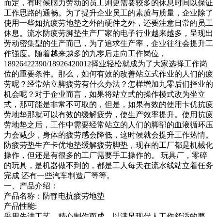
而定，有时候脑力劳动的员工则更需要较多的休息时间以保证
工作思路的通畅。为了提升企业员工的素质与质量，企业除了
使用一些如抗疲劳地垫之外的硬件之外，还要注意日常的员工
休息。流水防疲劳脚垫生产厂家的电子行业越来越多，呈现出
劳动密集型的生产而已，为了追求生产率，企业往往会提升工
作强度。随着越来越多的九零后走向工作岗位，
18926422390/18926420012择业轻松就成为了大家选择工作岗
位的重要条件。那么，如何有效的改善站立式作业的人们的疲
劳呢？经常站立脚疲劳有什么办法？怎样增加九零后们择业的
机会呢？对于企业而言，如果将站立式的操作模式改为坐立
式，那可能是非常不可取的，但是，如果有效的使用卡优抗疲
劳地垫那就可以有效的缓解疲劳，使生产效率提升。使用抗疲
劳地垫之后，工作中需要经常站立的人们的脚部的血液循环压
力会减少，身体的疲劳感会降低，这时候就会提升工作热情。
防疲劳垫生产卡优地垫缓解疲劳脚垫，现在的工厂都是机械化
操作，但还是有很多的工厂需要手工操作的。 玩具厂，零碎
的玩具，是机器做不到的，都是工人每天在流水线站立着任务
完成 还有一些汽车制造厂等等。
一、产品介绍：
产品名称：防静电抗疲劳地垫
产品性能:
采用先进工艺，精心制作而成，以满足现代人工作舒适的要