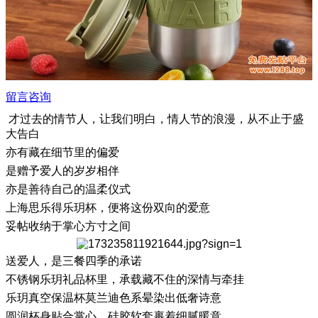
留言咨询
才过去的情节人，让我们明白，情人节的浪漫，从不止于盛
大告白
亦有藏在细节里的偏爱
是赠予爱人的岁岁相伴
亦是善待自己的温柔仪式
上海思乐得乐玥杯，便将这份双向的爱意
妥帖收纳于掌心方寸之间
送爱人，是三餐四季的承诺
不锈钢乐玥礼品杯里，承载藏不住的深情与牵挂
乐玥真空保温杯莫兰迪色系晕染出低奢诗意
圆润杯身贴合掌心，硅胶软套裹着细腻暖意