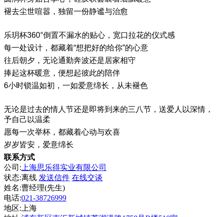
褪去尘世喧嚣，独留一份静谧与治愈
乐玥杯360°倒置不漏水的贴心，宽口拉花的仪式感
每一处设计，都藏着“想把好的给你”的心意
往后朝夕，无论通勤奔波还是居家相守
捧起这杯暖意，便想起彼此的陪伴
6小时锁温如初，一如爱意绵长，从未褪色
无论是过去的情人节还是即将到来的三八节，送爱人以深情，
予自己以温柔
愿每一次举杯，都藏着心动与欢喜
岁岁皆安，爱意绵长
联系方式
公司:
上海思乐得实业有限公司
状态:
离线
发送信件
在线交谈
姓名:曹经理(先生)
电话:
021-38726999
地区:上海