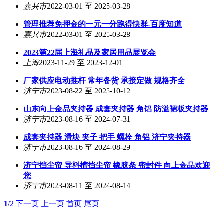
嘉兴市
2022-03-01 至 2025-03-28
管理推荐免押金的一元一分跑得快群-百度知道
嘉兴市
2022-03-01 至 2025-03-28
2023第22届上海礼品及家居用品展览会
上海
2023-11-29 至 2023-12-01
厂家供应电动推杆 常年备货 承接定做 规格齐全
济宁市
2023-08-22 至 2023-10-12
山东向上金品夹持器 成套夹持器 角铝 防溢裙板夹持器
济宁市
2023-08-16 至 2024-07-31
成套夹持器 滑块 夹子 把手 螺栓 角铝 济宁夹持器
济宁市
2023-08-16 至 2024-08-29
济宁挡尘帘 导料槽挡尘帘 橡胶条 密封件 向上金品欢迎
您
济宁市
2023-08-11 至 2024-08-14
1
/2
下一页
上一页
首页
尾页