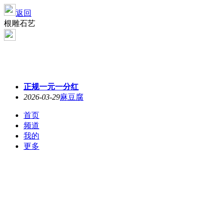
返回
根雕石艺
正规一元一分红
2026-03-29
麻豆腐
首页
频道
我的
更多