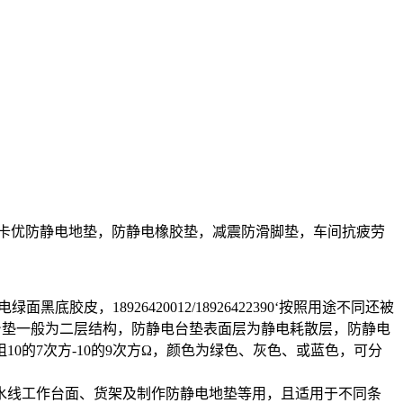
卡优防静电地垫，防静电橡胶垫，减震防滑脚垫，车间抗疲劳
18926420012/18926422390‘按照用途不同还被
台垫一般为二层结构，防静电台垫表面层为静电耗散层，防静电
的7次方-10的9次方Ω，颜色为绿色、灰色、或蓝色，可分
水线工作台面、货架及制作防静电地垫等用，且适用于不同条