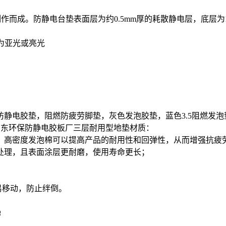
作而成。防静电台垫表面层为约0.5mm厚的耗散静电层，底层为1
分为亚光或亮光
m
防静电胶垫，阻燃防疲劳脚垫，灰色发泡胶垫，蓝色3.5阻燃发泡
|广东环保防静电胶板厂三层耐用型地垫材质：
版，高密度发泡棉可以提高产品的耐用性和回弹性，从而增强抗疲
处理，且表面涂层更耐磨，使用寿命更长；
易移动，防止绊倒。
Ω