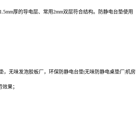
.5mm厚的导电层、常用2mm双层符合结构。防静电台垫使用
垫，无味发泡胶板厂，环保防静电台垫|无味防静电桌垫厂|机房
劳效果；