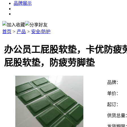
品牌展示
首页
>
产品
>
安全/防护
办公员工屁股软垫，卡优防疲
屁股软垫，防疲劳脚垫
品牌：
单价：
起订：
供货总量
发货期限