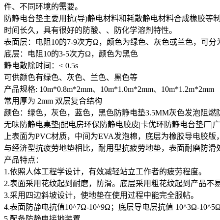
件、不同环境的需要。
防静电台垫主要用抗(导)静电材料和耗散静电材料合成橡胶等制
时间长久，具有很好的防酸、、防化学溶剂特性。
表面层：电阻10的7-9次方Ω，颜色为绿色、灰色或兰色，可
底层：电阻10的3-5次方Ω，颜色为黑色
静电散除时间：< 0.5s
可供颜色有绿色、灰色、兰色、黑色等
产品规格: 10m*0.8m*2mm、10m*1.0m*2mm、10m*1.2m*2m
常用厚为 2mm 双层复合结构
颜色：绿色，灰色，蓝色，黑色防静电垫3.5MM灰色发泡阻燃
无味防静电桌垫|配电房环保防静电胶皮|卡优环防静电台垫厂
上表面为PVC材质，中间为EVA发泡棉，底层为橡胶导电胶
与经济型抗疲劳地垫相比，耐用型抗疲劳地垫，表面耐磨防滑
产品特点：
1.依照人体工程学设计，有效减轻站立工作者的疲劳程度。
2.表面采用花纹起到耐磨，防滑。底层采用粗花纹起到产品不
3.采用四边斜坡设计，使地垫在使用过程中能完全服帖。
4.表面防静电抗值10^7Ω-10^9Ω；底层导电层抗值 10^3Ω-10^5
5.配备防静电接地装置.