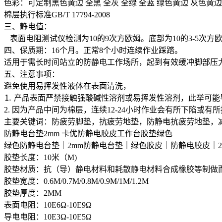
色彩：可定制黑色黄边 全黑 全灰 全绿 全蓝 绿色黄边 灰色黄边
棉层执行标准GB/T 17794-2008
三、静电值：
表面电阻测试仪检测为10的9次方欧姆。底部为10的3-5次
四、保质期：16个月。正常8个小时连续作业踩踏。
适用于需长时间站立的防静电工作场所，起到有效缓冲脚部压
五、注意事项：
避免使用易挥发性液体在表面清洗，
⒈ 产品表面严禁接触强酸碱性溶剂或易挥发性溶剂，此举可
2. 因为产品中间为棉层，连续12-24小时作业会有所下陷或有
主要关键词：防疲劳脚垫，抗疲劳地垫，防静电抗疲劳地垫，
防静电台垫2mm 卡优防静电胶皮工作台胶垫绿色
绿色防静电台垫｜2mm防静电台垫｜绿色胶皮｜防静电胶皮｜
胶垫长度：10米（M)
胶垫材质：抗（导）静电材料和耗散静电材料合成橡胶等制做
胶垫宽度：0.6M/0.7M/0.8M/0.9M/1M/1.2M
胶垫厚度：2MM
表面电阻：10E6Ω-10E9Ω
导电电阻：10E3Ω-10E5Ω