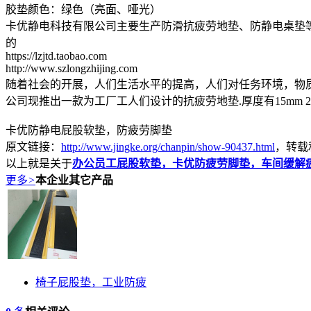
胶垫颜色：绿色（亮面、哑光）
卡优静电科技有限公司主要生产防滑抗疲劳地垫、防静电桌垫
的
https://lzjtd.taobao.com
http://www.szlongzhijing.com
随着社会的开展，人们生活水平的提高，人们对任务环境，物
公司现推出一款为工厂工人们设计的抗疲劳地垫.厚度有15mm 20mm 
卡优防静电屁股软垫，防疲劳脚垫
原文链接：
http://www.jingke.org/chanpin/show-90437.html
，转载
以上就是关于
办公员工屁股软垫，卡优防疲劳脚垫，车间缓解
更多
>
本企业其它产品
椅子屁股垫，工业防疲