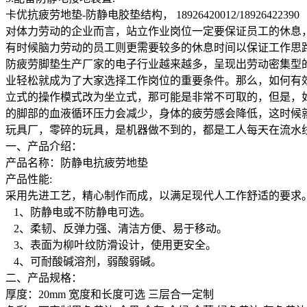
卡优抗疲劳地垫-防静电胶垫结构， 18926420012/18926422390
对体力劳动的企业而言，站立作业岗位一定要保证员工的休息
有时候脑力劳动的员工则更需要较多的休息时间以保证工作思
防疲劳脚垫生产厂家的电子行业越来越多，呈现出劳动密集型的生产而
业轻松就成为了大家选择工作岗位的重要条件。那么，如何有
立式的操作模式改为坐立式，那可能是非常不可取的，但是，
的脚部的血液循环压力会减少，身体的疲劳感会降低，这时候
玩具厂，零碎的玩具，是机器做不到的，都是工人每天在流水
一、产品介绍：
产品名称：防静电抗疲劳地垫
产品性能:
采用先进工艺，精心制作而成，以满足现代人工作舒适的要求
1、防静电或不防静电可选。
2、柔韧、反弹力强、清洁方便、易于移动。
3、表面为柳叶纹防滑设计，使用更安全。
4、可耐酸碱溶剂，弱酸弱碱。
二、产品规格：
厚度：20mm 宽度和长度可选 三层合一定制