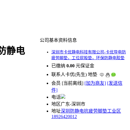
公司基本资料信息
防静电
深圳市卡优静电科技有限公司-卡优导电防
疲劳脚垫，工位屁股垫，环保防静电胶垫
已缴纳
0.00
元保证金
联系人
卡优(先生) 地垫
会员
[
当前离线
]
[加为商友]
[发送信
件]
电话
地区
广东-深圳市
地址
深圳防静电抗疲劳脚垫工业区
18926420012