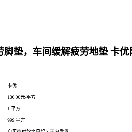
劳脚垫，车间缓解疲劳地垫 卡优
卡优
130.00元/平方
1 平方
：
999 平方
：
自买家付款之日起
3
天内发货