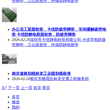
劳脚垫，工位屁股垫，环保防静电胶垫
办公员工屁股软垫，卡优防疲劳脚垫，车间缓解疲劳地
垫 卡优防静电屁股软垫，防疲劳脚垫
2026-02-26
深圳市卡优静电科技有限公司-卡优导电防疲
劳脚垫，工位屁股垫，环保防静电胶垫
南京道路划线标龙工业园划线标准
2026-02-20
南京市栖霞区标龙交通工程服务部
1
/7
下一页
上一页
首页
尾页
首页
频道
我的