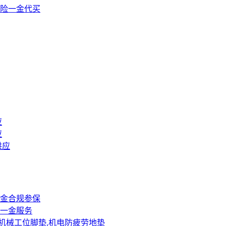
险一金代买
应
应
供应
金合规参保
一金服务
 机械工位脚垫,机电防疲劳地垫