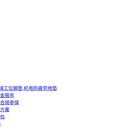
械工位脚垫,机电防疲劳地垫
金服务
合规参保
方案
包
导