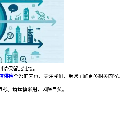
制请保留此链接。
技供应
全部的内容，关注我们，带您了解更多相关内容。
参考。请谨慎采用，风险自负。