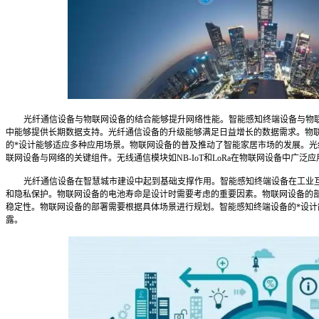
光纤通信设备与物联网设备的结合能够提升网络性能。智能感知终端设备与物
中能够提供长期数据支持。光纤通信设备的升级能够满足日益增长的数据需求。物
的*设计能够适应多种应用场景。物联网设备的普及推动了智能家居市场的发展。
联网设备与网络的关键组件。无线通信模块如NB-IoT和LoRa在物联网设备中广泛应
光纤通信设备在智慧城市建设中起到基础支撑作用。智能感知终端设备在工业
和隐私保护。物联网设备的电池寿命是设计时需要考虑的重要因素。物联网设备的
稳定性。物联网设备的部署需要根据具体场景进行规划。智能感知终端设备的*设
露。