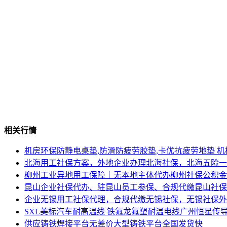
相关行情
机房环保防静电桌垫,防滑防疲劳胶垫,卡优抗疲劳地垫 机
北海用工社保方案，外地企业办理北海社保，北海五险一
柳州工业异地用工保障｜无本地主体代办柳州社保公积金
昆山企业社保代办、驻昆山员工参保、合规代缴昆山社保
企业无锡用工社保代理，合规代缴无锡社保，无锡社保外
SXL美标汽车耐高温线 铁氟龙氟塑耐温电线广州恒星传
供应铸铁焊接平台无差价大型铸铁平台全国发货快