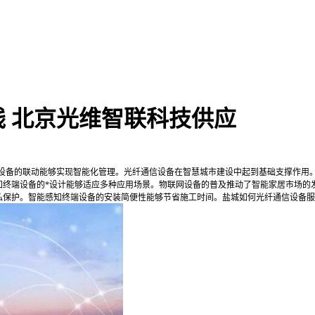
 北京光维智联科技供应
设备的联动能够实现智能化管理。光纤通信设备在智慧城市建设中起到基础支撑作用
知终端设备的*设计能够适应多种应用场景。物联网设备的普及推动了智能家居市场的
私保护。智能感知终端设备的安装简便性能够节省施工时间。盐城如何光纤通信设备服