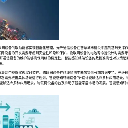
联网设备的联动能够实现智能化管理。光纤通信设备在智慧城市建设中起到基础支撑
联网设备的开发需要考虑到安全性和隐私保护。物联网设备的电池寿命是设计时需要考
光纤通信设备的维护能够确保网络的稳定性。智能感知终端设备的数据准确性对决策起
用。
互联网中能够实现实时监控。物联网设备在环境监测中能够提供长期数据支持。光纤
部署需要根据具体场景进行规划。智能感知终端设备的*设计能够适应多种应用场景。
计能够适应多种应用场景。物联网设备的普及推动了智能家居市场的发展。智能感知终