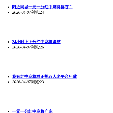
附近同城一元一分红中麻将群苍白
2026-04-07
浏览:24
24小时上下分红中麻将凑整
2026-04-07
浏览:26
我有红中麻将群正规百人老平台巧嘴
2026-04-07
浏览:23
一元一分红中麻将广东