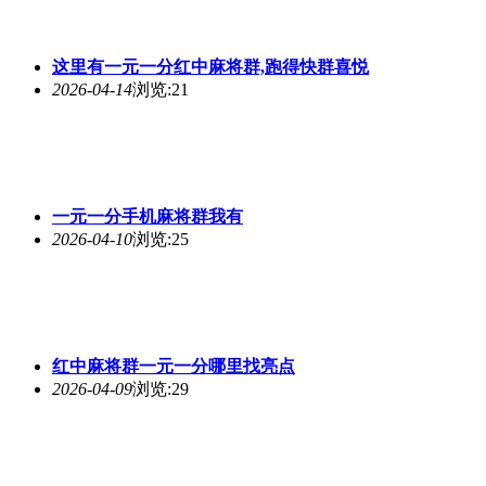
这里有一元一分红中麻将群,跑得快群喜悦
2026-04-14
浏览:21
一元一分手机麻将群我有
2026-04-10
浏览:25
红中麻将群一元一分哪里找亮点
2026-04-09
浏览:29