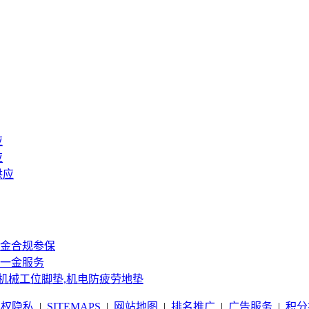
应
应
供应
金合规参保
一金服务
 机械工位脚垫,机电防疲劳地垫
版权隐私
|
SITEMAPS
|
网站地图
|
排名推广
|
广告服务
|
积分