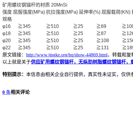
矿用螺纹钢锚杆的材质 20MnSi
强度 屈服强度(MPa) 抗拉强度(MPa) 延伸率(%) 屈服载荷(KN) 
规格
φ16 ≧345 ≧510 ≧25 ≧69 ≧100
φ18 ≧345 ≧510 ≧25 ≧87 ≧126
φ20 ≧345 ≧510 ≧25 ≧108 ≧15
φ22 ≧345 ≧510 ≧25 ≧131 ≧189
原文链接：
http://www.jingke.org/hq/show-44869.html
，转载和复
以上就是关于
供应矿用螺纹钢锚杆，无纵肋树脂螺纹钢锚杆，
特别提示：
本信息由相关企业自行提供，真实性未证实，仅供
0
条
相关评论