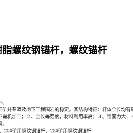
树脂螺纹钢锚杆，螺纹锚杆
，
护。
证矿井巷道及地下工程围岩的稳定。其结构特征：杆体全长均有
不需机加工；２、全长等强度，材料利用率高；３、锚固力大；
景。
、20#矿用螺纹钢锚杆、22#矿用螺纹钢锚杆