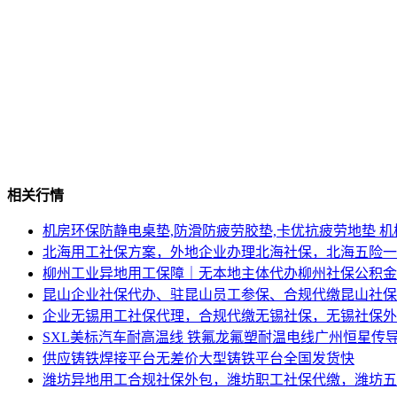
相关行情
机房环保防静电桌垫,防滑防疲劳胶垫,卡优抗疲劳地垫 机
北海用工社保方案，外地企业办理北海社保，北海五险一
柳州工业异地用工保障｜无本地主体代办柳州社保公积金
昆山企业社保代办、驻昆山员工参保、合规代缴昆山社保
企业无锡用工社保代理，合规代缴无锡社保，无锡社保外
SXL美标汽车耐高温线 铁氟龙氟塑耐温电线广州恒星传
供应铸铁焊接平台无差价大型铸铁平台全国发货快
潍坊异地用工合规社保外包，潍坊职工社保代缴，潍坊五