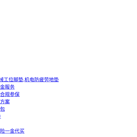
械工位脚垫,机电防疲劳地垫
金服务
合规参保
方案
包
导
险一金代买