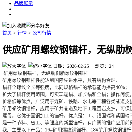
品牌展示
首页
>
行情
>
公司行情
供应矿用螺纹钢锚杆，无纵肋
日期：2026-02-25 浏览：
24
矿用螺纹钢锚杆，无纵肋树脂螺纹钢锚杆
矿用螺纹钢锚杆性能达到国际先进水平，具有结构合理、
锚杆全螺纹全长等强度，比同规格锚杆的承载能力提高40%；
扩大了锚杆使用范围，可实现端锚、加长锚和全锚；操作简便
价格低等优点，广泛用于煤矿、铁路、水电等工程各类巷道支
矿用螺纹钢锚杆，应用于矿井巷道及地下工程围岩支护，可保
螺母。它优于圆钢加工的锚杆，优点是：１、锚固端和紧固端
是一种节料、省工、等强度的新型锚杆，有广阔的推广应用前
我厂主要以下产品：16#矿用螺纹钢锚杆、18#矿用螺纹钢锚杆