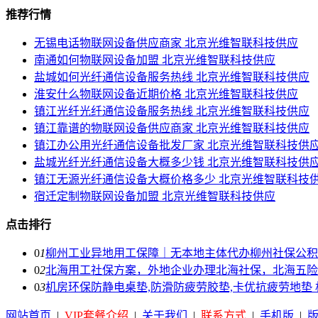
推荐行情
无锡电话物联网设备供应商家 北京光维智联科技供应
南通如何物联网设备加盟 北京光维智联科技供应
盐城如何光纤通信设备服务热线 北京光维智联科技供应
淮安什么物联网设备近期价格 北京光维智联科技供应
镇江光纤光纤通信设备服务热线 北京光维智联科技供应
镇江靠谱的物联网设备供应商家 北京光维智联科技供应
镇江办公用光纤通信设备批发厂家 北京光维智联科技供
盐城光纤光纤通信设备大概多少钱 北京光维智联科技供
镇江无源光纤通信设备大概价格多少 北京光维智联科技
宿迁定制物联网设备加盟 北京光维智联科技供应
点击排行
0
1
柳州工业异地用工保障｜无本地主体代办柳州社保公积
0
2
北海用工社保方案，外地企业办理北海社保，北海五险
0
3
机房环保防静电桌垫,防滑防疲劳胶垫,卡优抗疲劳地垫
网站首页
|
VIP套餐介绍
|
关于我们
|
联系方式
|
手机版
|