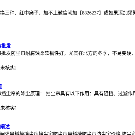
血战换三种、红中癞子、加不上微信就加【8826237】或如果添加
帘批发
尘帘批发防尘帘耐腐蚀柔软韧性好，尤其在北方的冬季，不易变硬
[未核实]
帘
,防尘帘挡尘帘的降尘原理： 挡尘帘具有以下作用：具有阻挡、过滤
[未核实]
细阐述
细阐述导料槽挡尘帘挡尘帘防尘帘导料槽防尘帘防尘帘价格 防尘