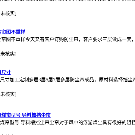
[未核实]
防尘帘图不重样
槽防尘帘图不重样今天又有客户订购防尘帘，客户要求三层做成一套，
[未核实]
帘尺寸
帘尺寸加工定制多层3层5层7层多层防尘帘成品，原材料选择挡
[未核实]
挡煤帘型号 导料槽挡尘帘
挡煤帘型号 导料槽挡尘帘尘帘对于风中的浮游煤尘具有很好的阻