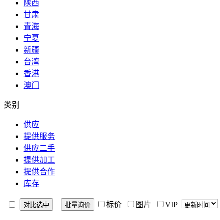
陕西
甘肃
青海
宁夏
新疆
台湾
香港
澳门
类别
供应
提供服务
供应二手
提供加工
提供合作
库存
标价
图片
VIP