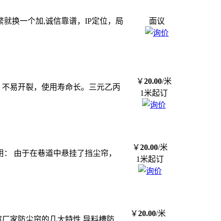
频繁就换一个加,诚信靠谱，IP定位，局
面议
￥
20.00
/米
、不易开裂，使用寿命长。三元乙丙
1米起订
￥
20.00
/米
作用： 由于在巷道中悬挂了挡尘帘，
1米起订
￥
20.00
/米
帘厂家防尘帘的几大特性 导料槽防