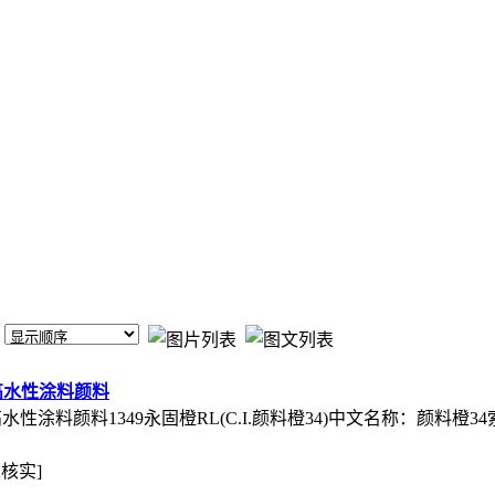
高水性涂料颜料
料颜料1349永固橙RL(C.I.颜料橙34)中文名称：颜料橙34索引号：
未核实]