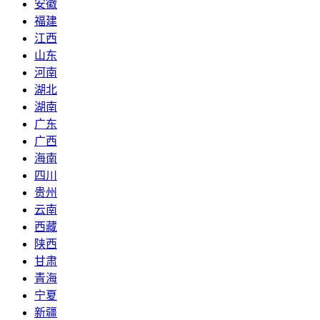
安徽
福建
江西
山东
河南
湖北
湖南
广东
广西
海南
四川
贵州
云南
西藏
陕西
甘肃
青海
宁夏
新疆