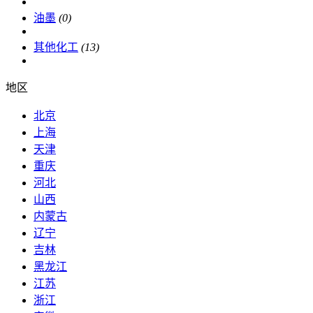
油墨
(0)
其他化工
(13)
地区
北京
上海
天津
重庆
河北
山西
内蒙古
辽宁
吉林
黑龙江
江苏
浙江