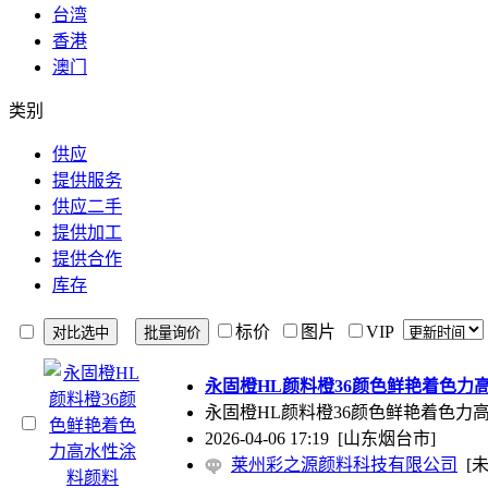
台湾
香港
澳门
类别
供应
提供服务
供应二手
提供加工
提供合作
库存
标价
图片
VIP
永固橙HL颜料橙36颜色鲜艳着色力
永固橙HL颜料橙36颜色鲜艳着色力高水性涂
2026-04-06 17:19
[山东烟台市]
莱州彩之源颜料科技有限公司
[