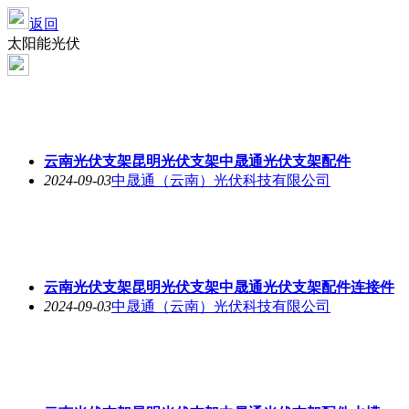
返回
太阳能光伏
云南光伏支架昆明光伏支架中晟通光伏支架配件
2024-09-03
中晟通（云南）光伏科技有限公司
云南光伏支架昆明光伏支架中晟通光伏支架配件连接件
2024-09-03
中晟通（云南）光伏科技有限公司