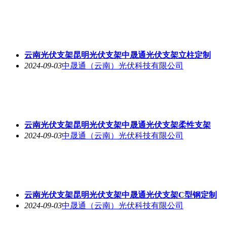
云南光伏支架昆明光伏支架中晟通光伏支架立柱定制
2024-09-03
中晟通（云南）光伏科技有限公司
云南光伏支架昆明光伏支架中晟通光伏支架柔性支架
2024-09-03
中晟通（云南）光伏科技有限公司
云南光伏支架昆明光伏支架中晟通光伏支架C型钢定制
2024-09-03
中晟通（云南）光伏科技有限公司