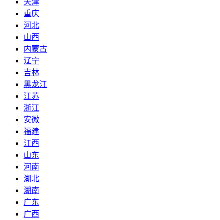
天津
重庆
河北
山西
内蒙古
辽宁
吉林
黑龙江
江苏
浙江
安徽
福建
江西
山东
河南
湖北
湖南
广东
广西