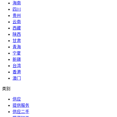
海南
四川
贵州
云南
西藏
陕西
甘肃
青海
宁夏
新疆
台湾
香港
澳门
类别
供应
提供服务
供应二手