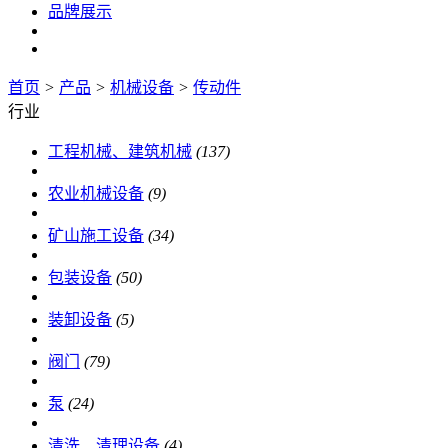
品牌展示
首页
>
产品
>
机械设备
>
传动件
行业
工程机械、建筑机械
(137)
农业机械设备
(9)
矿山施工设备
(34)
包装设备
(50)
装卸设备
(5)
阀门
(79)
泵
(24)
清洗、清理设备
(4)