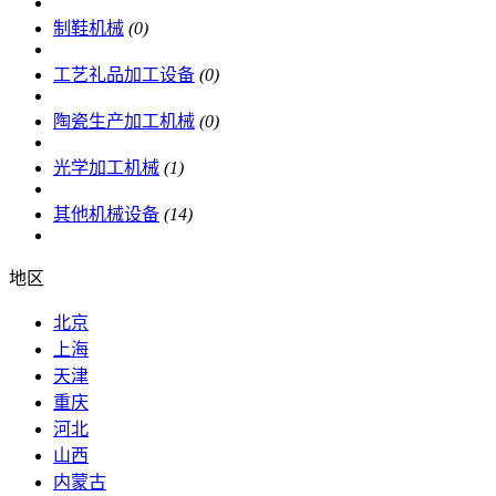
制鞋机械
(0)
工艺礼品加工设备
(0)
陶瓷生产加工机械
(0)
光学加工机械
(1)
其他机械设备
(14)
地区
北京
上海
天津
重庆
河北
山西
内蒙古