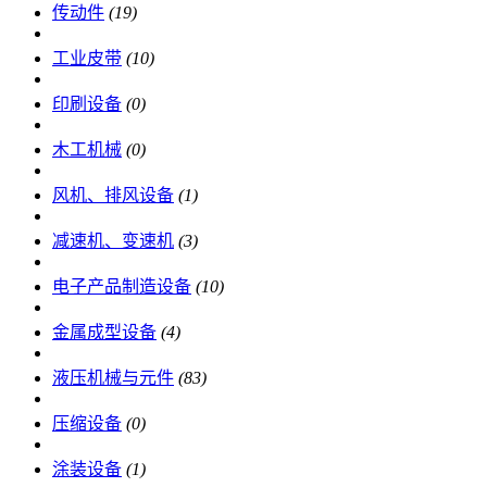
传动件
(19)
工业皮带
(10)
印刷设备
(0)
木工机械
(0)
风机、排风设备
(1)
减速机、变速机
(3)
电子产品制造设备
(10)
金属成型设备
(4)
液压机械与元件
(83)
压缩设备
(0)
涂装设备
(1)