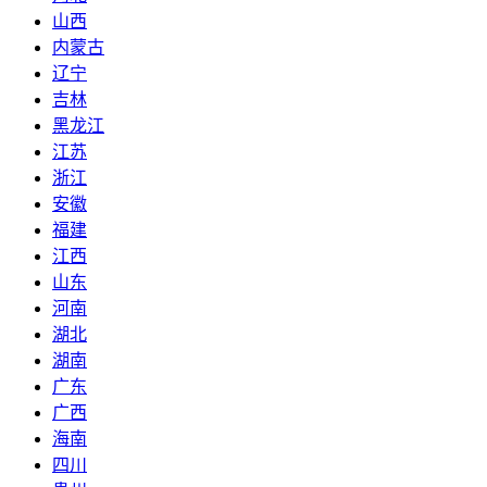
山西
内蒙古
辽宁
吉林
黑龙江
江苏
浙江
安徽
福建
江西
山东
河南
湖北
湖南
广东
广西
海南
四川