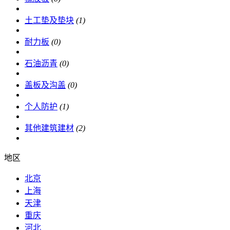
土工垫及垫块
(1)
耐力板
(0)
石油沥青
(0)
盖板及沟盖
(0)
个人防护
(1)
其他建筑建材
(2)
地区
北京
上海
天津
重庆
河北