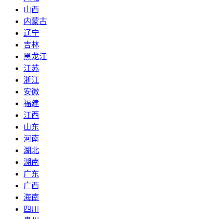
山西
内蒙古
辽宁
吉林
黑龙江
江苏
浙江
安徽
福建
江西
山东
河南
湖北
湖南
广东
广西
海南
四川