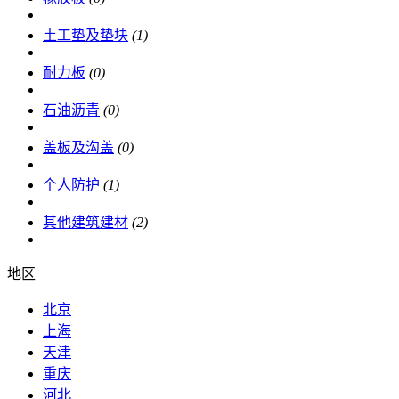
土工垫及垫块
(1)
耐力板
(0)
石油沥青
(0)
盖板及沟盖
(0)
个人防护
(1)
其他建筑建材
(2)
地区
北京
上海
天津
重庆
河北