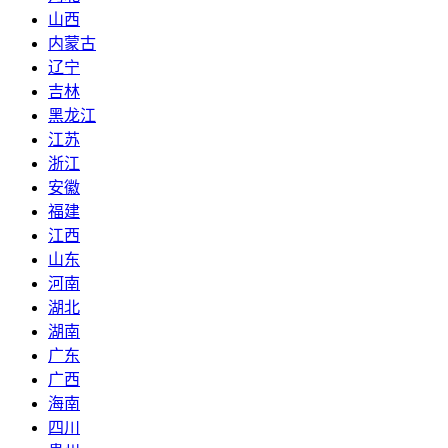
山西
内蒙古
辽宁
吉林
黑龙江
江苏
浙江
安徽
福建
江西
山东
河南
湖北
湖南
广东
广西
海南
四川