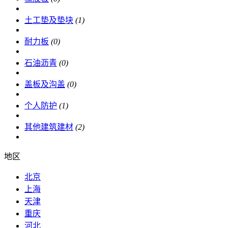
土工垫及垫块
(1)
耐力板
(0)
石油沥青
(0)
盖板及沟盖
(0)
个人防护
(1)
其他建筑建材
(2)
地区
北京
上海
天津
重庆
河北